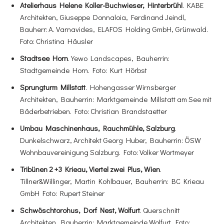
Atelierhaus Helene Koller-Buchwieser, Hinterbrühl
. KABE
Architekten, Giuseppe Donnaloia, Ferdinand Jeindl,
Bauherr: A. Varnavides, ELAFOS Holding GmbH, Grünwald.
Foto: Christina Häusler
Stadtsee Horn
. Yewo Landscapes, Bauherrin:
Stadtgemeinde Horn. Foto: Kurt Hörbst
Sprungturm Millstatt
. Hohengasser Wirnsberger
Architekten, Bauherrin: Marktgemeinde Millstatt am See mit
Bäderbetrieben. Foto: Christian Brandstaetter
Umbau Maschinenhaus, Rauchmühle, Salzburg
.
Dunkelschwarz, Architekt Georg Huber, Bauherrin: ÖSW
Wohnbauvereinigung Salzburg. Foto: Volker Wortmeyer
Tribünen 2 +3 Krieau, Viertel zwei Plus, Wien
.
Tillner&Willinger, Martin Kohlbauer, Bauherrin: BC Krieau
GmbH Foto: Rupert Steiner
Schwöschtorohus, Dorf Nest, Wolfurt
. Querschnitt
Architekten, Bauherrin: Marktgemeinde Wolfurt. Foto: