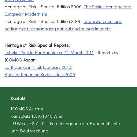
Heritage at Risk – Special Edition 2006:
The Soviet Heritage and
European Modernism
Heritage at Risk – Special Edition 2006:
Underwater cultural
heritage at risk: managing natural and human impacts
Heritage at Risk Special Reports:
Tohoku Pacific Earthquake on 11 March 2011
– Reports by
ICOMOS Japan
Earthquake in Haiti (January 2010)
Special Report on Spain – July 2006
Kontakt
ICOMOS Austria
Karlsplatz 13, A-1040 Wien
TU Wien, E251-01 – Forschungsbereich Baugeschichte
und Bauforschung