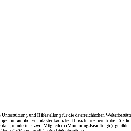
Unterstützung und Hilfestellung für die österreichischen Welterbestät
ungen in räumlicher und/oder baulicher Hinsicht in einem frühen Stadium
chkeit, mindestens zwei Mitgliedern (Monitoring-Beauftragte), gebild
ellung für Verantwortliche der Welterbestätten.