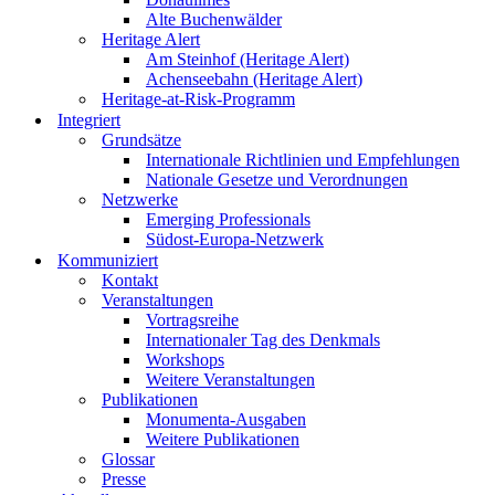
Alte Buchenwälder
Heritage Alert
Am Steinhof (Heritage Alert)
Achenseebahn (Heritage Alert)
Heritage-at-Risk-Programm
Integriert
Grundsätze
Internationale Richtlinien und Empfehlungen
Nationale Gesetze und Verordnungen
Netzwerke
Emerging Professionals
Südost-Europa-Netzwerk
Kommuniziert
Kontakt
Veranstaltungen
Vortragsreihe
Internationaler Tag des Denkmals
Workshops
Weitere Veranstaltungen
Publikationen
Monumenta-Ausgaben
Weitere Publikationen
Glossar
Presse