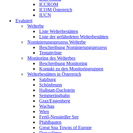
ICCROM
ICOM Österreich
IUCN
Evaluiert
Welterbe
Liste Welterbestätten
Liste der gefährdeten Welterbestätten
Nominierungsprozess Welterbe
Beschreibung Nominierungsprozess
Tentativliste
Monitoring des Welterbes
Beschreibung Monitoring
Kontakt zu den Monitoringruppen
Welterbestätten in Österreich
Salzburg
Schönbrunn
Hallstatt-Dachstein
Semmeringbahn
Graz/Eggenberg
Wachau
Wien
Fertő-Neusiedler See
Pfahlbauten
Great Spa Towns of Europe
Donaulimes