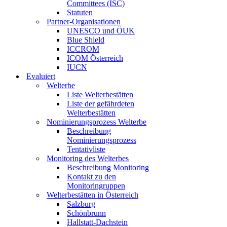
Committees (ISC)
Statuten
Partner-Organisationen
UNESCO und ÖUK
Blue Shield
ICCROM
ICOM Österreich
IUCN
Evaluiert
Welterbe
Liste Welterbestätten
Liste der gefährdeten
Welterbestätten
Nominierungsprozess Welterbe
Beschreibung
Nominierungsprozess
Tentativliste
Monitoring des Welterbes
Beschreibung Monitoring
Kontakt zu den
Monitoringruppen
Welterbestätten in Österreich
Salzburg
Schönbrunn
Hallstatt-Dachstein