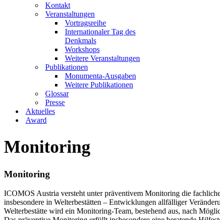
Kontakt
Veranstaltungen
Vortragsreihe
Internationaler Tag des
Denkmals
Workshops
Weitere Veranstaltungen
Publikationen
Monumenta-Ausgaben
Weitere Publikationen
Glossar
Presse
Aktuelles
Award
Monitoring
Monitoring
ICOMOS Austria versteht unter präventivem Monitoring die fachliche 
insbesondere in Welterbestätten – Entwicklungen allfälliger Veränder
Welterbestätte wird ein Monitoring-Team, bestehend aus, nach Mögli
Das präventive Monitoring erfüllt insbesondere eine beratende Hilfest