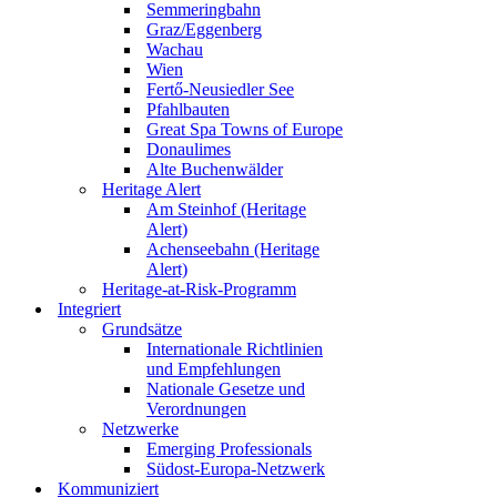
Semmeringbahn
Graz/Eggenberg
Wachau
Wien
Fertő-Neusiedler See
Pfahlbauten
Great Spa Towns of Europe
Donaulimes
Alte Buchenwälder
Heritage Alert
Am Steinhof (Heritage
Alert)
Achenseebahn (Heritage
Alert)
Heritage-at-Risk-Programm
Integriert
Grundsätze
Internationale Richtlinien
und Empfehlungen
Nationale Gesetze und
Verordnungen
Netzwerke
Emerging Professionals
Südost-Europa-Netzwerk
Kommuniziert