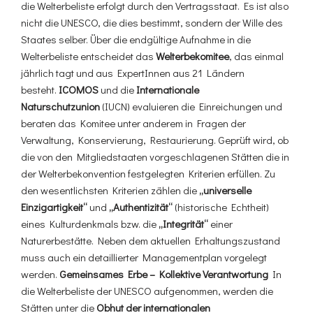
die Welterbeliste erfolgt durch den Vertragsstaat. Es ist also
nicht die UNESCO, die dies bestimmt, sondern der Wille des
Staates selber. Über die endgültige Aufnahme in die
Welterbeliste entscheidet das
Welterbekomitee
, das einmal
jährlich tagt und aus ExpertInnen aus 21 Ländern
besteht.
ICOMOS
und die
Internationale
Naturschutzunion
(IUCN) evaluieren die Einreichungen und
beraten das Komitee unter anderem in Fragen der
Verwaltung, Konservierung, Restaurierung. Geprüft wird, ob
die von den Mitgliedstaaten vorgeschlagenen Stätten die in
der Welterbekonvention festgelegten Kriterien erfüllen. Zu
den wesentlichsten Kriterien zählen die
„universelle
Einzigartigkeit“
und
„Authentizität“
(historische Echtheit)
eines Kulturdenkmals bzw. die
„Integrität“
einer
Naturerbestätte. Neben dem aktuellen Erhaltungszustand
muss auch ein detaillierter Managementplan vorgelegt
werden.
Gemeinsames Erbe – Kollektive Verantwortung
In
die Welterbeliste der UNESCO aufgenommen, werden die
Stätten unter die
Obhut der internationalen