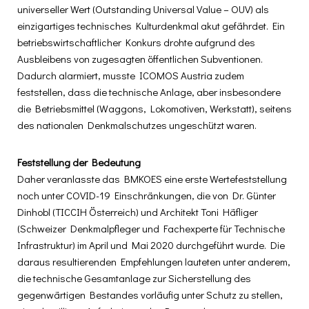
universeller Wert (Outstanding Universal Value ­– OUV) als
einzigartiges technisches Kulturdenkmal akut gefährdet. Ein
betriebswirtschaftlicher Konkurs drohte aufgrund des
Ausbleibens von zugesagten öffentlichen Subventionen.
Dadurch alarmiert, musste ICOMOS Austria zudem
feststellen, dass die technische Anlage, aber insbesondere
die Betriebsmittel (Waggons, Lokomotiven, Werkstatt), seitens
des nationalen Denkmalschutzes ungeschützt waren.
Feststellung der
Bedeutung
Daher veranlasste das BMKOES eine erste Wertefeststellung
noch unter COVID-19 Einschränkungen, die von Dr. Günter
Dinhobl (TICCIH Österreich) und Architekt Toni Häfliger
(Schweizer Denkmalpfleger und Fachexperte für Technische
Infrastruktur) im April und Mai 2020 durchgeführt wurde. Die
daraus resultierenden Empfehlungen lauteten unter anderem,
die technische Gesamtanlage zur Sicherstellung des
gegenwärtigen Bestandes vorläufig unter Schutz zu stellen,