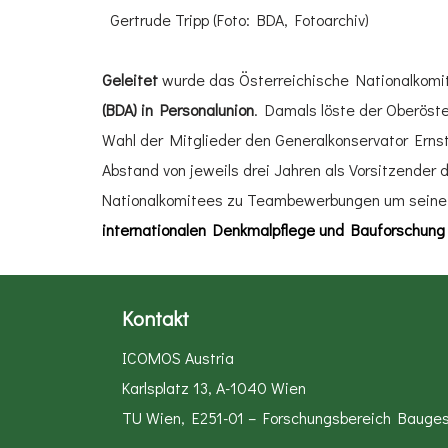
Gertrude Tripp (Foto: BDA, Fotoarchiv)
Geleitet
wurde das Österreichische Nationalkomi
(BDA) in Personalunion
. Damals löste der Oberös
Wahl der Mitglieder den Generalkonservator Erns
Abstand von jeweils drei Jahren als Vorsitzender
Nationalkomitees zu Teambewerbungen um seine
internationalen Denkmalpflege und Bauforschung
Kontakt
ICOMOS Austria
Karlsplatz 13, A-1040 Wien
TU Wien, E251-01 – Forschungsbereich Bauge