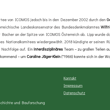
ttee von ICOMOS jedoch bis in den Dezember 2002 durch den
G
terreichische Landeskonservator des Bundesdenkmalamtes
Wilfr
t Bacher an der Spitze von ICOMOS Österreich ab. Lipp wurde d
 des Nationalkomitees wiedergewählt. 2018 kündigte er seinen Rüc
 Nachfolge auf.
Ein
interdisziplinäres
Team – zu großen Teilen au
kommend – um
Caroline Jäger-Klein
(*1966) konnte sich in der W
Kontakt
Impressum
Datenschutz
schichte und Bauforschung