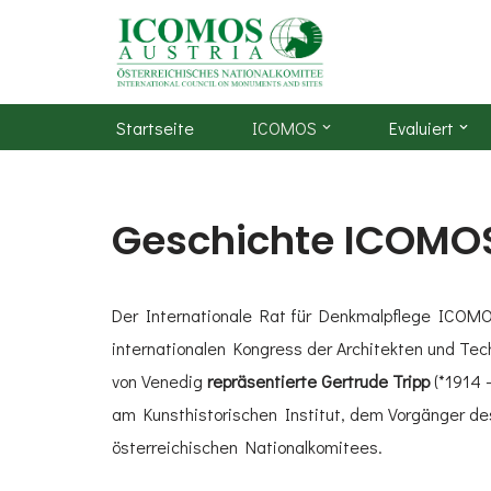
Zum
Inhalt
Startseite
ICOMOS
Evaluiert
Geschichte ICOMOS
Der Internationale Rat für Denkmalpflege ICOMO
internationalen Kongress der Architekten und Tec
von Venedig
repräsentierte
Gertrude Tripp
(*1914 
am Kunsthistorischen Institut, dem Vorgänger des
österreichischen Nationalkomitees.