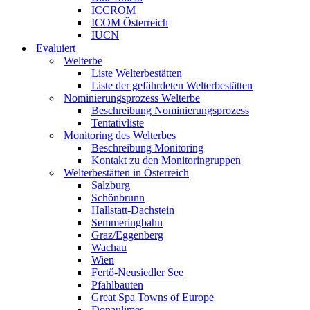
ICCROM
ICOM Österreich
IUCN
Evaluiert
Welterbe
Liste Welterbestätten
Liste der gefährdeten Welterbestätten
Nominierungsprozess Welterbe
Beschreibung Nominierungsprozess
Tentativliste
Monitoring des Welterbes
Beschreibung Monitoring
Kontakt zu den Monitoringruppen
Welterbestätten in Österreich
Salzburg
Schönbrunn
Hallstatt-Dachstein
Semmeringbahn
Graz/Eggenberg
Wachau
Wien
Fertő-Neusiedler See
Pfahlbauten
Great Spa Towns of Europe
Donaulimes