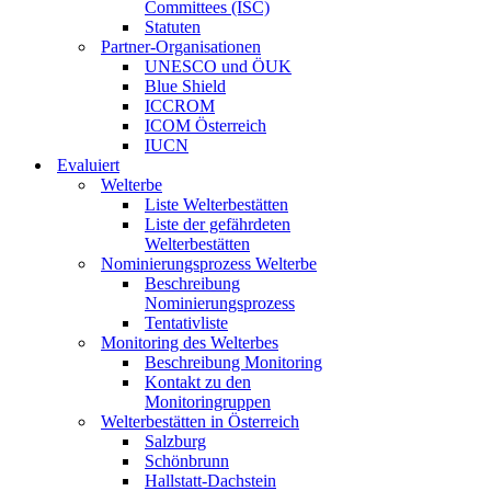
Committees (ISC)
Statuten
Partner-Organisationen
UNESCO und ÖUK
Blue Shield
ICCROM
ICOM Österreich
IUCN
Evaluiert
Welterbe
Liste Welterbestätten
Liste der gefährdeten
Welterbestätten
Nominierungsprozess Welterbe
Beschreibung
Nominierungsprozess
Tentativliste
Monitoring des Welterbes
Beschreibung Monitoring
Kontakt zu den
Monitoringruppen
Welterbestätten in Österreich
Salzburg
Schönbrunn
Hallstatt-Dachstein