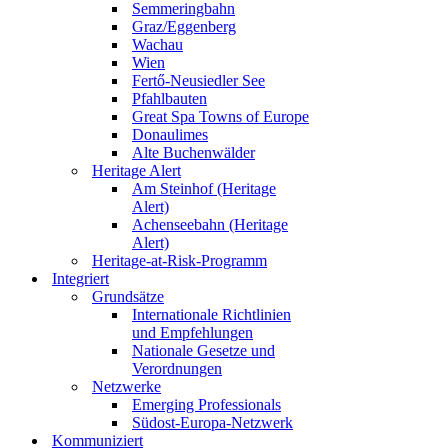
Semmeringbahn
Graz/Eggenberg
Wachau
Wien
Fertő-Neusiedler See
Pfahlbauten
Great Spa Towns of Europe
Donaulimes
Alte Buchenwälder
Heritage Alert
Am Steinhof (Heritage
Alert)
Achenseebahn (Heritage
Alert)
Heritage-at-Risk-Programm
Integriert
Grundsätze
Internationale Richtlinien
und Empfehlungen
Nationale Gesetze und
Verordnungen
Netzwerke
Emerging Professionals
Südost-Europa-Netzwerk
Kommuniziert