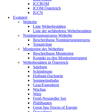
ICCROM
ICOM Österreich
IUCN
Evaluiert
Welterbe
Liste Welterbestätten
Liste der gefährdeten Welterbestätten
Nominierungsprozess Welterbe
Beschreibung Nominierungsprozess
Tentativliste
Monitoring des Welterbes
Beschreibung Monitoring
Kontakt zu den Monitoringruppen
Welterbestätten in Österreich
Salzburg
Schönbrunn
Hallstatt-Dachstein
Semmeringbahn
Graz/Eggenberg
Wachau
Wien
Fertő-Neusiedler See
Pfahlbauten
Great Spa Towns of Europe
Donaulimes