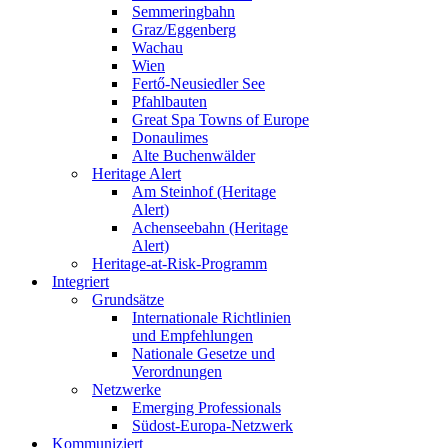
Semmeringbahn
Graz/Eggenberg
Wachau
Wien
Fertő-Neusiedler See
Pfahlbauten
Great Spa Towns of Europe
Donaulimes
Alte Buchenwälder
Heritage Alert
Am Steinhof (Heritage
Alert)
Achenseebahn (Heritage
Alert)
Heritage-at-Risk-Programm
Integriert
Grundsätze
Internationale Richtlinien
und Empfehlungen
Nationale Gesetze und
Verordnungen
Netzwerke
Emerging Professionals
Südost-Europa-Netzwerk
Kommuniziert