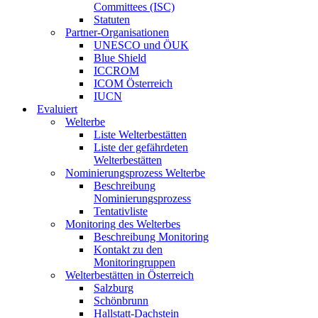
Committees (ISC)
Statuten
Partner-Organisationen
UNESCO und ÖUK
Blue Shield
ICCROM
ICOM Österreich
IUCN
Evaluiert
Welterbe
Liste Welterbestätten
Liste der gefährdeten
Welterbestätten
Nominierungsprozess Welterbe
Beschreibung
Nominierungsprozess
Tentativliste
Monitoring des Welterbes
Beschreibung Monitoring
Kontakt zu den
Monitoringruppen
Welterbestätten in Österreich
Salzburg
Schönbrunn
Hallstatt-Dachstein