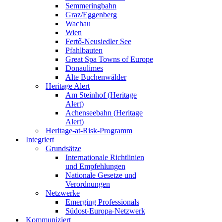
Semmeringbahn
Graz/Eggenberg
Wachau
Wien
Fertő-Neusiedler See
Pfahlbauten
Great Spa Towns of Europe
Donaulimes
Alte Buchenwälder
Heritage Alert
Am Steinhof (Heritage
Alert)
Achenseebahn (Heritage
Alert)
Heritage-at-Risk-Programm
Integriert
Grundsätze
Internationale Richtlinien
und Empfehlungen
Nationale Gesetze und
Verordnungen
Netzwerke
Emerging Professionals
Südost-Europa-Netzwerk
Kommuniziert