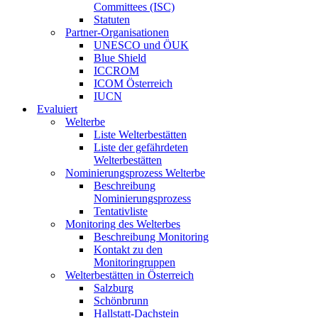
Committees (ISC)
Statuten
Partner-Organisationen
UNESCO und ÖUK
Blue Shield
ICCROM
ICOM Österreich
IUCN
Evaluiert
Welterbe
Liste Welterbestätten
Liste der gefährdeten
Welterbestätten
Nominierungsprozess Welterbe
Beschreibung
Nominierungsprozess
Tentativliste
Monitoring des Welterbes
Beschreibung Monitoring
Kontakt zu den
Monitoringruppen
Welterbestätten in Österreich
Salzburg
Schönbrunn
Hallstatt-Dachstein