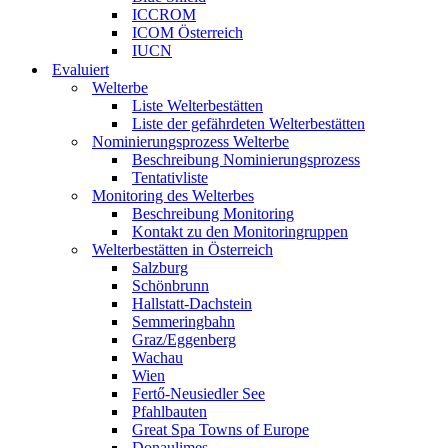
ICCROM
ICOM Österreich
IUCN
Evaluiert
Welterbe
Liste Welterbestätten
Liste der gefährdeten Welterbestätten
Nominierungsprozess Welterbe
Beschreibung Nominierungsprozess
Tentativliste
Monitoring des Welterbes
Beschreibung Monitoring
Kontakt zu den Monitoringruppen
Welterbestätten in Österreich
Salzburg
Schönbrunn
Hallstatt-Dachstein
Semmeringbahn
Graz/Eggenberg
Wachau
Wien
Fertő-Neusiedler See
Pfahlbauten
Great Spa Towns of Europe
Donaulimes