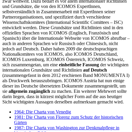
zwar weltweit. Dazu bedarf es vor allem internationaler Richtlinien
und Grundsätze, die von den ICOMOS ExpertInnen,
selbstverständlich in Zusammenarbeit mit ExpertInnen seiner
Partnerorganisationen, und spezifiziert durch verschiedene
Wissenschaftskomitees (International Scientific Comittees – ISC)
entwickelt werden. Diese Grundsätze und Richtlinien sind in den
offiziellen Sprachen von ICOMOS (Englisch, Französisch und
Spanisch) über die Internationale Webseite von ICOMOS abrufbar –
auch in anderen Sprachen wir Russisch oder Chinesisch, nicht
jedoch auf Deutsch. Daher haben 2009 die deutschsprachigen
Nationalkomitees von ICOMOS, also ICOMOS Deutschland,
ICOMOS Luxemburg, ICOMOS Österreich, ICOMOS Schweiz,
sich zusammengetan, um eine
einheitliche Fassung
der wichtigsten
internationalen Grundsätze und Richtlinien
auf Deutsch
(zusammengefasst in dem 2012 erschienen Band MONUMENTA I)
als Druckwerk herauszubringen. ICOMOS Austria hat nun einige
dieser ins Deutsche übersetzten Dokumente zusammengestellt, um
sie
allgemein zugänglich
zu machen. Ein weiterer Mehrwert sollte
darin liegen, dass in kürzest möglicher Form auf die aus heutiger
Sicht wichtigsten Aussagen derselben aufmerksam gemacht wird.
1964: Die Charta von Venedig
1981: Die Charta von Florenz zum Schutz der historischen
Gärten
1987: Die Charta von Washington zur Denkmalpflege in