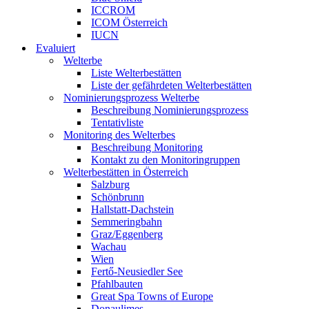
ICCROM
ICOM Österreich
IUCN
Evaluiert
Welterbe
Liste Welterbestätten
Liste der gefährdeten Welterbestätten
Nominierungsprozess Welterbe
Beschreibung Nominierungsprozess
Tentativliste
Monitoring des Welterbes
Beschreibung Monitoring
Kontakt zu den Monitoringruppen
Welterbestätten in Österreich
Salzburg
Schönbrunn
Hallstatt-Dachstein
Semmeringbahn
Graz/Eggenberg
Wachau
Wien
Fertő-Neusiedler See
Pfahlbauten
Great Spa Towns of Europe
Donaulimes