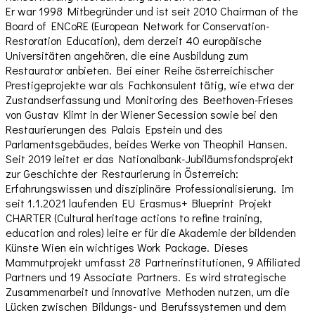
Er war 1998 Mitbegründer und ist seit 2010 Chairman of the
Board of ENCoRE (European Network for Conservation-
Restoration Education), dem derzeit 40 europäische
Universitäten angehören, die eine Ausbildung zum
Restaurator anbieten. Bei einer Reihe österreichischer
Prestigeprojekte war als Fachkonsulent tätig, wie etwa der
Zustandserfassung und Monitoring des Beethoven-Frieses
von Gustav Klimt in der Wiener Secession sowie bei den
Restaurierungen des Palais Epstein und des
Parlamentsgebäudes, beides Werke von Theophil Hansen.
Seit 2019 leitet er das Nationalbank-Jubiläumsfondsprojekt
zur Geschichte der Restaurierung in Österreich:
Erfahrungswissen und disziplinäre Professionalisierung. Im
seit 1.1.2021 laufenden EU Erasmus+ Blueprint Projekt
CHARTER (Cultural heritage actions to refine training,
education and roles) leite er für die Akademie der bildenden
Künste Wien ein wichtiges Work Package. Dieses
Mammutprojekt umfasst 28 Partnerinstitutionen, 9 Affiliated
Partners und 19 Associate Partners. Es wird strategische
Zusammenarbeit und innovative Methoden nutzen, um die
Lücken zwischen Bildungs- und Berufssystemen und dem