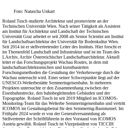
Foto: Natascha Unkart
Roland Tusch studierte Architektur und promovierte an der
Technischen Universität Wien. Nach seiner Tätigkeit als Assistent
am Institut für Architektur und Landschaft der Technischen
Universität Graz arbeitet er seit 2008 als Senior Scientist am Institut
für Landschaftsarchitektur der Universität für Bodenkultur Wien.
Seit 2014 ist er stellvertretender Leiter des Instituts. Hier forscht er
im Themenfeld Landschaft und Infrastruktur und ist im Team des
LArchiv, Archiv Österreichischer Landschaftsarchitektur. Aktuell
leitet er das Forschungsprojekt Wachau Routes, in dem mit
landschaftsarchitektonischen und kunstbasierten
Forschungsmethoden die Gestaltung der Verkehrswege durch die
Wachau untersucht wird. Einer seiner Schwerpunkte liegt auf der
UNESCO-Welterbestätte Semmeringeisenbahn. In mehreren
Projekten untersuchte er den Zusammenhang zwischen der
Eisenbahnstrecke, den bahnbegleitenden Gebäuden und der
Topographie. Roland Tusch ist seit 2019 Mitglied im ICOMOS-
Monitoring-Team für das Welterbe Semmeringeisenbahn und vertritt
ICOMOS im Gestaltungsbeirat für den Semmering-Basistunnel. Im
Frühjahr 2024 wurde er von der Generalversammlung als
Stellvertreter der Schriftführerin in den Vorstand von ICOMOS
Austria gewählt. Roland Tusch ist Vizepräsident von TICCIH