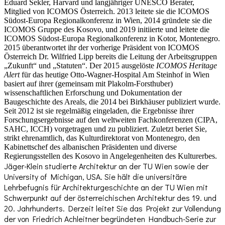
Eduard Sekler, Harvard und langjähriger UNESCO Berater,
Mitglied von ICOMOS Österreich. 2013 leitete sie die ICOMOS
Südost-Europa Regionalkonferenz in Wien, 2014 gründete sie die
ICOMOS Gruppe des Kosovo, und 2019 initiierte und leitete die
ICOMOS Südost-Europa Regionalkonferenz in Kotor, Montenegro.
2015 überantwortet ihr der vorherige Präsident von ICOMOS
Österreich Dr. Wilfried Lipp bereits die Leitung der Arbeitsgruppen
„Zukunft“ und „Statuten“. Der 2015 ausgelöste
ICOMOS Heritage
Alert
für das heutige Otto-Wagner-Hospital Am Steinhof in Wien
basiert auf ihrer (gemeinsam mit Plakolm-Forsthuber)
wissenschaftlichen Erforschung und Dokumentation der
Baugeschichte des Areals, die 2014 bei Birkhäuser publiziert wurde.
Seit 2012 ist sie regelmäßig eingeladen, die Ergebnisse ihrer
Forschungsergebnisse auf den weltweiten Fachkonferenzen (CIPA,
SAHC, ICCH) vorgetragen und zu publiziert. Zuletzt beriet Sie,
strikt ehrenamtlich, das Kulturdirektorat von Montenegro, den
Kabinettschef des albanischen Präsidenten und diverse
Regierungsstellen des Kosovo in Angelegenheiten des Kulturerbes.
Jäger-Klein studierte Architektur an der TU Wien sowie der
University of Michigan, USA. Sie hält die universitäre
Lehrbefugnis für Architekturgeschichte an der TU Wien mit
Schwerpunkt auf der österreichischen Architektur des 19. und
20. Jahrhunderts. Derzeit leitet Sie das Projekt zur Vollendung
der von Friedrich Achleitner begründeten Handbuch-Serie zur