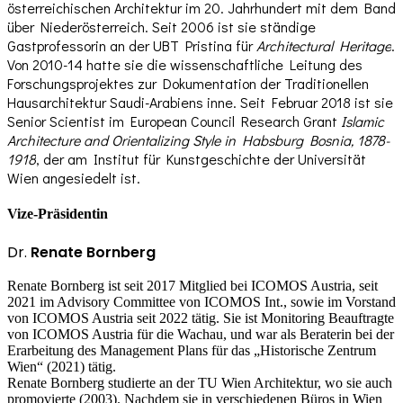
österreichischen Architektur im 20. Jahrhundert mit dem Band
über Niederösterreich. Seit 2006 ist sie ständige
Gastprofessorin an der UBT Pristina für
Architectural Heritage
.
Von 2010-14 hatte sie die wissenschaftliche Leitung des
Forschungsprojektes zur Dokumentation der Traditionellen
Hausarchitektur Saudi-Arabiens inne. Seit Februar 2018 ist sie
Senior Scientist im European Council Research Grant
Islamic
Architecture and Orientalizing Style in Habsburg Bosnia, 1878-
1918
, der am Institut für Kunstgeschichte der Universität
Wien angesiedelt ist.
Vize-Präsidentin
Dr.
Renate Bornberg
Renate Bornberg ist seit 2017 Mitglied bei ICOMOS Austria, seit
2021 im Advisory Committee von ICOMOS Int., sowie im Vorstand
von ICOMOS Austria seit 2022 tätig. Sie ist Monitoring Beauftragte
von ICOMOS Austria für die Wachau, und war als Beraterin bei der
Erarbeitung des Management Plans für das „Historische Zentrum
Wien“ (2021) tätig.
Renate Bornberg studierte an der TU Wien Architektur, wo sie auch
promovierte (2003). Nachdem sie in verschiedenen Büros in Wien