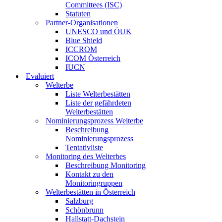
Committees (ISC)
Statuten
Partner-Organisationen
UNESCO und ÖUK
Blue Shield
ICCROM
ICOM Österreich
IUCN
Evaluiert
Welterbe
Liste Welterbestätten
Liste der gefährdeten
Welterbestätten
Nominierungsprozess Welterbe
Beschreibung
Nominierungsprozess
Tentativliste
Monitoring des Welterbes
Beschreibung Monitoring
Kontakt zu den
Monitoringruppen
Welterbestätten in Österreich
Salzburg
Schönbrunn
Hallstatt-Dachstein