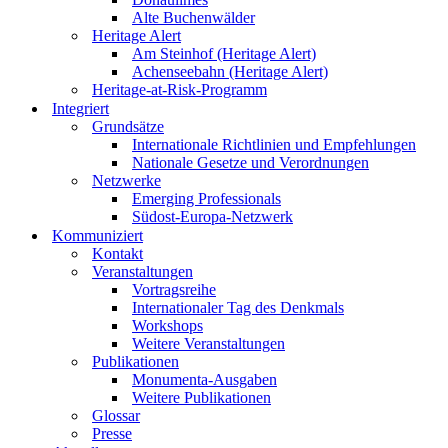
Alte Buchenwälder
Heritage Alert
Am Steinhof (Heritage Alert)
Achenseebahn (Heritage Alert)
Heritage-at-Risk-Programm
Integriert
Grundsätze
Internationale Richtlinien und Empfehlungen
Nationale Gesetze und Verordnungen
Netzwerke
Emerging Professionals
Südost-Europa-Netzwerk
Kommuniziert
Kontakt
Veranstaltungen
Vortragsreihe
Internationaler Tag des Denkmals
Workshops
Weitere Veranstaltungen
Publikationen
Monumenta-Ausgaben
Weitere Publikationen
Glossar
Presse