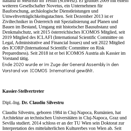
Italiana in Medrisio im Tessin (Schweiz). Er gründet 2009 mit einem
weiteren Gesellschafter Novetus, ein Unternehmen für
Bauforschung, archäologische Dienstleistungen und
Umweltverträglichkeitsgutachten. Seit Dezember 2013 ist er
Ziviltechniker in Österreich mit Spezialisierung auf Planen und
Bauen im Bestand, Umgang mit historischer Bausubstanz und
Denkmalschutz, seit 2015 österreichisches ICOMOS Mitglied, seit
2019 Mitglied des ICLAFI (International Scientific Committee on
Legal, Administrative and Financial Issues) und seit 2022 Mitglied
des ICORP (International Scientific Committee on Risk
Preparedness). Seit 2018 ist er bei ICOMOS Austria als Kassier im
Vorstand tätig.
Ende 2020 wurde er im Zuge der General Assembly in den
Vorstand von ICOMOS International gewählt.
Kassier-Stellvertreter
Dipl.-Ing.
Dr. Claudiu Silvestru
Claudiu Silvestru, geboren 1984 in Cluj-Napoca, Rumänien, hat
Architektur an technischen Universitäten in Cluj-Napoca, Graz und
Sevilla studiert. 2014 schloss er an der TU Wien sein Doktorat zur
Interpretation des mittelalterlichen Kulturerbes von Wien ab. Seit