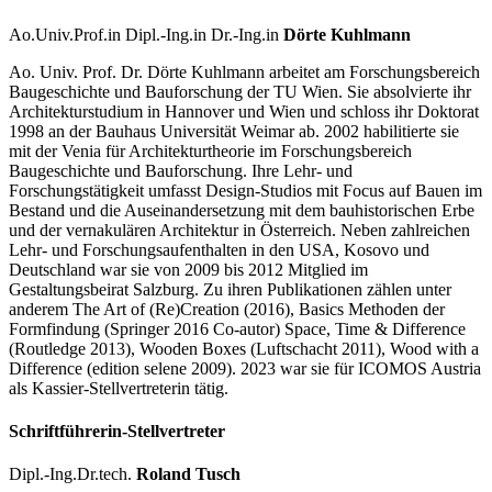
Ao.Univ.Prof.in Dipl.-Ing.in Dr.-Ing.in
Dörte Kuhlmann
Ao. Univ. Prof. Dr. Dörte Kuhlmann arbeitet am Forschungsbereich
Baugeschichte und Bauforschung der TU Wien. Sie absolvierte ihr
Architekturstudium in Hannover und Wien und schloss ihr Doktorat
1998 an der Bauhaus Universität Weimar ab. 2002 habilitierte sie
mit der Venia für Architekturtheorie im Forschungsbereich
Baugeschichte und Bauforschung. Ihre Lehr- und
Forschungstätigkeit umfasst Design-Studios mit Focus auf Bauen im
Bestand und die Auseinandersetzung mit dem bauhistorischen Erbe
und der vernakulären Architektur in Österreich. Neben zahlreichen
Lehr- und Forschungsaufenthalten in den USA, Kosovo und
Deutschland war sie von 2009 bis 2012 Mitglied im
Gestaltungsbeirat Salzburg. Zu ihren Publikationen zählen unter
anderem The Art of (Re)Creation (2016), Basics Methoden der
Formfindung (Springer 2016 Co-autor) Space, Time & Difference
(Routledge 2013), Wooden Boxes (Luftschacht 2011), Wood with a
Difference (edition selene 2009). 2023 war sie für ICOMOS Austria
als Kassier-Stellvertreterin tätig.
Schriftführerin-Stellvertreter
Dipl.-Ing.Dr.tech.
Roland Tusch