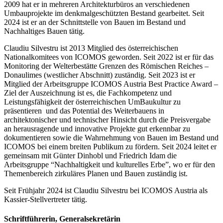
2009 hat er in mehreren Architekturbüros an verschiedenen
Umbauprojekte im denkmalgeschützten Bestand gearbeitet. Seit
2024 ist er an der Schnittstelle von Bauen im Bestand und
Nachhaltiges Bauen tätig.
Claudiu Silvestru ist 2013 Mitglied des österreichischen
Nationalkomitees von ICOMOS geworden. Seit 2022 ist er für das
Monitoring der Welterbestätte Grenzen des Römischen Reiches –
Donaulimes (westlicher Abschnitt) zuständig. Seit 2023 ist er
Mitglied der Arbeitsgruppe ICOMOS Austria Best Practice Award –
Ziel der Auszeichnung ist es, die Fachkompetenz und
Leistungsfähigkeit der österreichischen UmBaukultur zu
präsentieren und das Potential des Weiterbauens in
architektonischer und technischer Hinsicht durch die Preisvergabe
an herausragende und innovative Projekte gut erkennbar zu
dokumentieren sowie die Wahrnehmung von Bauen im Bestand und
ICOMOS bei einem breiten Publikum zu fördern. Seit 2024 leitet er
gemeinsam mit Günter Dinhobl und Friedrich Idam die
Arbeitsgruppe “Nachhaltigkeit und kulturelles Erbe”, wo er für den
Themenbereich zirkuläres Planen und Bauen zuständig ist.
Seit Frühjahr 2024 ist Claudiu Silvestru bei ICOMOS Austria als
Kassier-Stellvertreter tätig.
Schriftführerin, Generalsekretärin