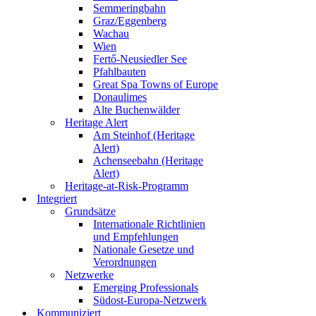
Semmeringbahn
Graz/Eggenberg
Wachau
Wien
Fertő-Neusiedler See
Pfahlbauten
Great Spa Towns of Europe
Donaulimes
Alte Buchenwälder
Heritage Alert
Am Steinhof (Heritage
Alert)
Achenseebahn (Heritage
Alert)
Heritage-at-Risk-Programm
Integriert
Grundsätze
Internationale Richtlinien
und Empfehlungen
Nationale Gesetze und
Verordnungen
Netzwerke
Emerging Professionals
Südost-Europa-Netzwerk
Kommuniziert