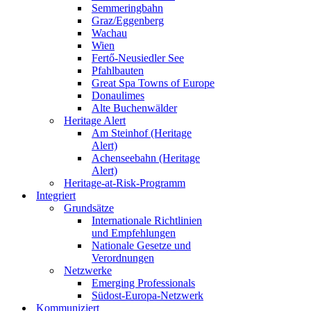
Semmeringbahn
Graz/Eggenberg
Wachau
Wien
Fertő-Neusiedler See
Pfahlbauten
Great Spa Towns of Europe
Donaulimes
Alte Buchenwälder
Heritage Alert
Am Steinhof (Heritage
Alert)
Achenseebahn (Heritage
Alert)
Heritage-at-Risk-Programm
Integriert
Grundsätze
Internationale Richtlinien
und Empfehlungen
Nationale Gesetze und
Verordnungen
Netzwerke
Emerging Professionals
Südost-Europa-Netzwerk
Kommuniziert