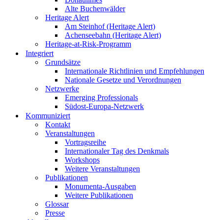
Alte Buchenwälder
Heritage Alert
Am Steinhof (Heritage Alert)
Achenseebahn (Heritage Alert)
Heritage-at-Risk-Programm
Integriert
Grundsätze
Internationale Richtlinien und Empfehlungen
Nationale Gesetze und Verordnungen
Netzwerke
Emerging Professionals
Südost-Europa-Netzwerk
Kommuniziert
Kontakt
Veranstaltungen
Vortragsreihe
Internationaler Tag des Denkmals
Workshops
Weitere Veranstaltungen
Publikationen
Monumenta-Ausgaben
Weitere Publikationen
Glossar
Presse