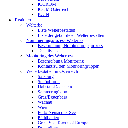
ICCROM
ICOM Österreich
IUCN
Evaluiert
Welterbe
Liste Welterbestätten
Liste der gefährdeten Welterbestätten
Nominierungsprozess Welterbe
Beschreibung Nominierungsprozess
Tentativliste
Monitoring des Welterbes
Beschreibung Monitoring
Kontakt zu den Monitoringruppen
Welterbestätten in Österreich
Salzburg
Schönbrunn
Hallstatt-Dachstein
Semmeringbahn
Graz/Eggenberg
Wachau
Wien
Fertő-Neusiedler See
Pfahlbauten
Great Spa Towns of Europe
Donaulimes