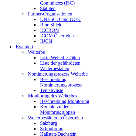
Committees (ISC)
Statuten
Partner-Organisationen
UNESCO und ÖUK
Blue Shield
ICCROM
ICOM Österreich
IUCN
Evaluiert
Welterbe
Liste Welterbestätten
Liste der gefährdeten
Welterbestätten
Nominierungsprozess Welterbe
Beschreibung
Nominierungsprozess
Tentativliste
Monitoring des Welterbes
Beschreibung Monitoring
Kontakt zu den
Monitoringruppen
Welterbestätten in Österreich
Salzburg
Schönbrunn
Hallstatt-Dachstein