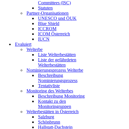
Committees (ISC)
Statuten
Partner-Organisationen
UNESCO und ÖUK
Blue Shield
ICCROM
ICOM Österreich
IUCN
Evaluiert
Welterbe
Liste Welterbestätten
Liste der gefährdeten
Welterbestätten
Nominierungsprozess Welterbe
Beschreibung
Nominierungsprozess
Tentativliste
Monitoring des Welterbes
Beschreibung Monitoring
Kontakt zu den
Monitoringruppen
Welterbestätten in Österreich
Salzburg
Schönbrunn
Hallstatt-Dachstein