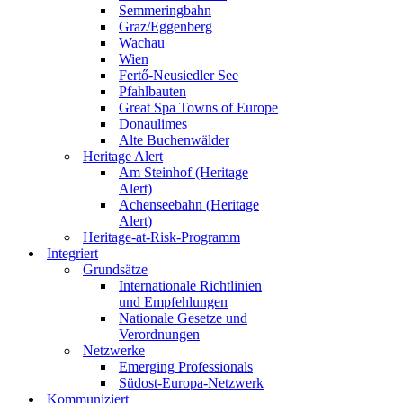
Semmeringbahn
Graz/Eggenberg
Wachau
Wien
Fertő-Neusiedler See
Pfahlbauten
Great Spa Towns of Europe
Donaulimes
Alte Buchenwälder
Heritage Alert
Am Steinhof (Heritage
Alert)
Achenseebahn (Heritage
Alert)
Heritage-at-Risk-Programm
Integriert
Grundsätze
Internationale Richtlinien
und Empfehlungen
Nationale Gesetze und
Verordnungen
Netzwerke
Emerging Professionals
Südost-Europa-Netzwerk
Kommuniziert