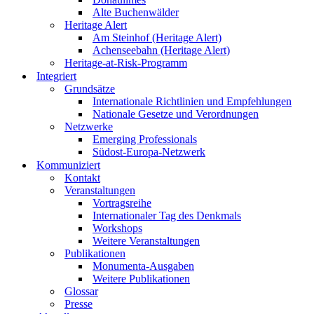
Alte Buchenwälder
Heritage Alert
Am Steinhof (Heritage Alert)
Achenseebahn (Heritage Alert)
Heritage-at-Risk-Programm
Integriert
Grundsätze
Internationale Richtlinien und Empfehlungen
Nationale Gesetze und Verordnungen
Netzwerke
Emerging Professionals
Südost-Europa-Netzwerk
Kommuniziert
Kontakt
Veranstaltungen
Vortragsreihe
Internationaler Tag des Denkmals
Workshops
Weitere Veranstaltungen
Publikationen
Monumenta-Ausgaben
Weitere Publikationen
Glossar
Presse