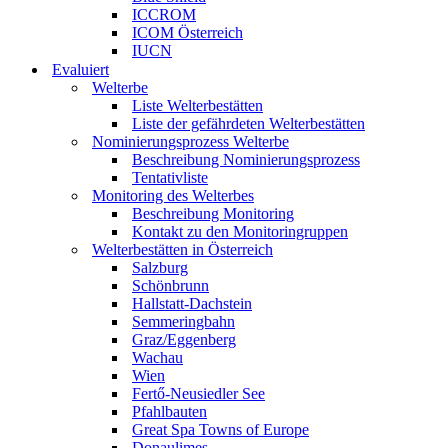
ICCROM
ICOM Österreich
IUCN
Evaluiert
Welterbe
Liste Welterbestätten
Liste der gefährdeten Welterbestätten
Nominierungsprozess Welterbe
Beschreibung Nominierungsprozess
Tentativliste
Monitoring des Welterbes
Beschreibung Monitoring
Kontakt zu den Monitoringruppen
Welterbestätten in Österreich
Salzburg
Schönbrunn
Hallstatt-Dachstein
Semmeringbahn
Graz/Eggenberg
Wachau
Wien
Fertő-Neusiedler See
Pfahlbauten
Great Spa Towns of Europe
Donaulimes