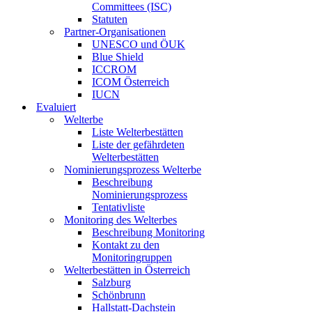
Committees (ISC)
Statuten
Partner-Organisationen
UNESCO und ÖUK
Blue Shield
ICCROM
ICOM Österreich
IUCN
Evaluiert
Welterbe
Liste Welterbestätten
Liste der gefährdeten
Welterbestätten
Nominierungsprozess Welterbe
Beschreibung
Nominierungsprozess
Tentativliste
Monitoring des Welterbes
Beschreibung Monitoring
Kontakt zu den
Monitoringruppen
Welterbestätten in Österreich
Salzburg
Schönbrunn
Hallstatt-Dachstein