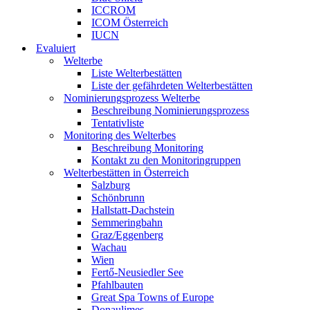
ICCROM
ICOM Österreich
IUCN
Evaluiert
Welterbe
Liste Welterbestätten
Liste der gefährdeten Welterbestätten
Nominierungsprozess Welterbe
Beschreibung Nominierungsprozess
Tentativliste
Monitoring des Welterbes
Beschreibung Monitoring
Kontakt zu den Monitoringruppen
Welterbestätten in Österreich
Salzburg
Schönbrunn
Hallstatt-Dachstein
Semmeringbahn
Graz/Eggenberg
Wachau
Wien
Fertő-Neusiedler See
Pfahlbauten
Great Spa Towns of Europe
Donaulimes