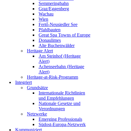
Semmeringbahn
Graz/Eggenberg
Wachau
Wien
Fertő-Neusiedler See
Pfahlbauten
Great Spa Towns of Europe
Donaulimes
Alte Buchenwälder
Heritage Alert
Am Steinhof (Heritage
Alert)
Achenseebahn (Heritage
Alert)
Heritage-at-Risk-Programm
Integriert
Grundsätze
Internationale Richtlinien
und Empfehlungen
Nationale Gesetze und
Verordnungen
Netzwerke
Emerging Professionals
Südost-Europa-Netzwerk
Kommuniziert