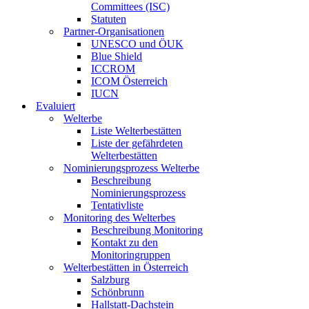
Committees (ISC)
Statuten
Partner-Organisationen
UNESCO und ÖUK
Blue Shield
ICCROM
ICOM Österreich
IUCN
Evaluiert
Welterbe
Liste Welterbestätten
Liste der gefährdeten
Welterbestätten
Nominierungsprozess Welterbe
Beschreibung
Nominierungsprozess
Tentativliste
Monitoring des Welterbes
Beschreibung Monitoring
Kontakt zu den
Monitoringruppen
Welterbestätten in Österreich
Salzburg
Schönbrunn
Hallstatt-Dachstein