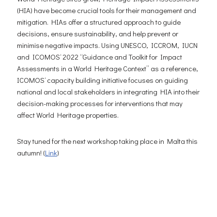
(HIA) have become crucial tools for their management and
mitigation. HIAs offer a structured approach to guide
decisions, ensure sustainability, and help prevent or
minimise negative impacts. Using UNESCO, ICCROM, IUCN
and ICOMOS‘ 2022 “Guidance and Toolkit for Impact
Assessments in a World Heritage Context” as a reference,
ICOMOS‘ capacity building initiative focuses on guiding
national and local stakeholders in integrating HIA into their
decision-making processes for interventions that may
affect World Heritage properties.
Stay tuned for the next workshop taking place in Malta this
autumn! (
Link
)