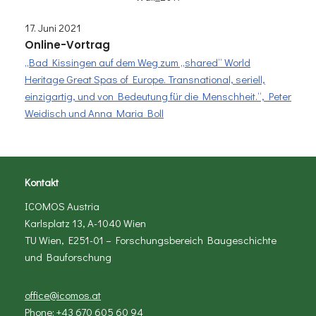
17. Juni 2021
Online-Vortrag
„Bad Kissingen auf dem Weg zum „shared“ World
Heritage Great Spas of Europe. Transnational, seriell,
einzigartig, und von Bedeutung für die Menschheit.“, Peter
Weidisch und Anna Maria Boll
Kontakt
ICOMOS Austria
Karlsplatz 13, A-1040 Wien
TU Wien, E251-01 – Forschungsbereich Baugeschichte
und Bauforschung
office@icomos.at
Phone: +43 670 605 60 94