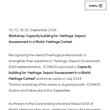
menu
Zum
Inhalt
10, 13, 18-20. September 2024
Workshop: C
apacity building for Heritage Impact
Assessment in a World Heritage Context
Recognising the need of heritage professionals to
strengthen their expertise in Heritage Impact Assessment
(HIA) implementation, ICOMOS launched a ‚
Capacity
building for Heritage Impact Assessment in a World
Heritage Context‘
workshop series in July 2024.
The first workshop of the series is organised with ICOMOS
Austria and takes place this September.
As threats to the Outstanding Universal Value (OUV) of
World Heritage sites grow, Heritage Impact Assessments