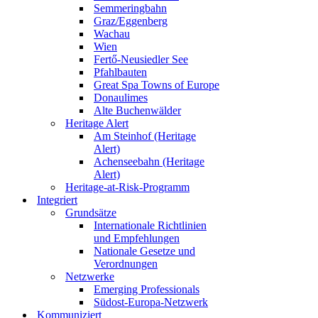
Semmeringbahn
Graz/Eggenberg
Wachau
Wien
Fertő-Neusiedler See
Pfahlbauten
Great Spa Towns of Europe
Donaulimes
Alte Buchenwälder
Heritage Alert
Am Steinhof (Heritage
Alert)
Achenseebahn (Heritage
Alert)
Heritage-at-Risk-Programm
Integriert
Grundsätze
Internationale Richtlinien
und Empfehlungen
Nationale Gesetze und
Verordnungen
Netzwerke
Emerging Professionals
Südost-Europa-Netzwerk
Kommuniziert