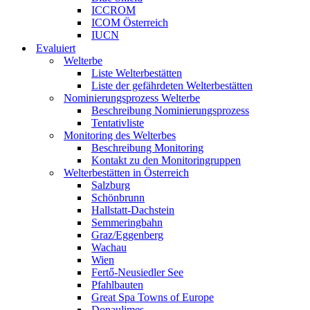
ICCROM
ICOM Österreich
IUCN
Evaluiert
Welterbe
Liste Welterbestätten
Liste der gefährdeten Welterbestätten
Nominierungsprozess Welterbe
Beschreibung Nominierungsprozess
Tentativliste
Monitoring des Welterbes
Beschreibung Monitoring
Kontakt zu den Monitoringruppen
Welterbestätten in Österreich
Salzburg
Schönbrunn
Hallstatt-Dachstein
Semmeringbahn
Graz/Eggenberg
Wachau
Wien
Fertő-Neusiedler See
Pfahlbauten
Great Spa Towns of Europe
Donaulimes