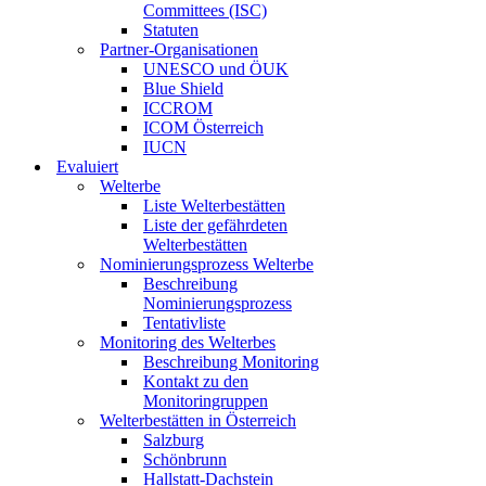
Committees (ISC)
Statuten
Partner-Organisationen
UNESCO und ÖUK
Blue Shield
ICCROM
ICOM Österreich
IUCN
Evaluiert
Welterbe
Liste Welterbestätten
Liste der gefährdeten
Welterbestätten
Nominierungsprozess Welterbe
Beschreibung
Nominierungsprozess
Tentativliste
Monitoring des Welterbes
Beschreibung Monitoring
Kontakt zu den
Monitoringruppen
Welterbestätten in Österreich
Salzburg
Schönbrunn
Hallstatt-Dachstein