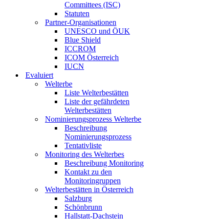
Committees (ISC)
Statuten
Partner-Organisationen
UNESCO und ÖUK
Blue Shield
ICCROM
ICOM Österreich
IUCN
Evaluiert
Welterbe
Liste Welterbestätten
Liste der gefährdeten
Welterbestätten
Nominierungsprozess Welterbe
Beschreibung
Nominierungsprozess
Tentativliste
Monitoring des Welterbes
Beschreibung Monitoring
Kontakt zu den
Monitoringruppen
Welterbestätten in Österreich
Salzburg
Schönbrunn
Hallstatt-Dachstein