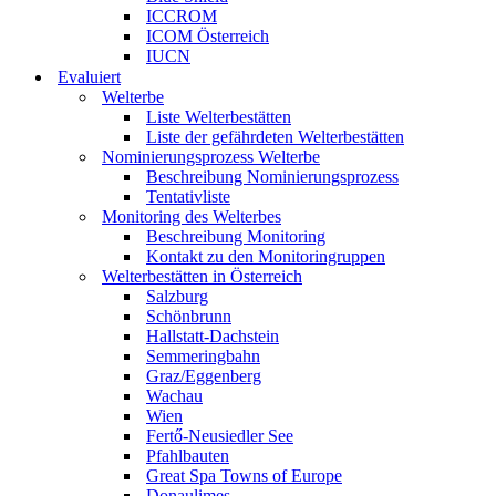
ICCROM
ICOM Österreich
IUCN
Evaluiert
Welterbe
Liste Welterbestätten
Liste der gefährdeten Welterbestätten
Nominierungsprozess Welterbe
Beschreibung Nominierungsprozess
Tentativliste
Monitoring des Welterbes
Beschreibung Monitoring
Kontakt zu den Monitoringruppen
Welterbestätten in Österreich
Salzburg
Schönbrunn
Hallstatt-Dachstein
Semmeringbahn
Graz/Eggenberg
Wachau
Wien
Fertő-Neusiedler See
Pfahlbauten
Great Spa Towns of Europe
Donaulimes