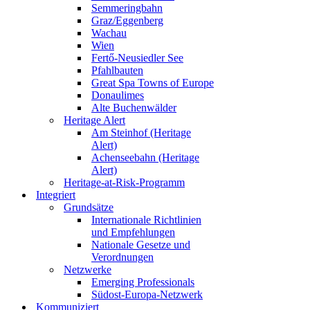
Semmeringbahn
Graz/Eggenberg
Wachau
Wien
Fertő-Neusiedler See
Pfahlbauten
Great Spa Towns of Europe
Donaulimes
Alte Buchenwälder
Heritage Alert
Am Steinhof (Heritage
Alert)
Achenseebahn (Heritage
Alert)
Heritage-at-Risk-Programm
Integriert
Grundsätze
Internationale Richtlinien
und Empfehlungen
Nationale Gesetze und
Verordnungen
Netzwerke
Emerging Professionals
Südost-Europa-Netzwerk
Kommuniziert