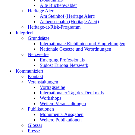
Alte Buchenwälder
Heritage Alert
Am Steinhof (Heritage Alert)
Achenseebahn (Heritage Alert)
Heritage-at-Risk-Programm
Integriert
Grundsätze
Internationale Richtlinien und Empfehlungen
Nationale Gesetze und Verordnungen
Netzwerke
Emerging Professionals
Südost-Europa-Netzwerk
Kommuniziert
Kontakt
Veranstaltungen
Vortragsreihe
Internationaler Tag des Denkmals
Workshops
Weitere Veranstaltungen
Publikationen
Monumenta-Ausgaben
Weitere Publikationen
Glossar
Presse