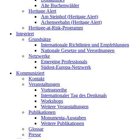
Alte Buchenwälder
Heritage Alert
Am Steinhof (Heritage Alert)
Achenseebahn (Heritage Alert)
Heritage-at-Risk-Programm
Integriert
Grundsätze
Internationale Richtlinien und Empfehlungen
Nationale Gesetze und Verordnungen
Netzwerke
Emerging Professionals
Südost-Europa-Netzwerk
Kommuniziert
Kontakt
Veranstaltungen
Vortragsreihe
Internationaler Tag des Denkmals
Workshops
Weitere Veranstaltungen
Publikationen
Monumenta-Ausgaben
Weitere Publikationen
Glossar
Presse