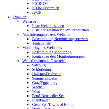
ICCROM
ICOM Österreich
IUCN
Evaluiert
Welterbe
Liste Welterbestätten
Liste der gefährdeten Welterbestätten
Nominierungsprozess Welterbe
Beschreibung Nominierungsprozess
Tentativliste
Monitoring des Welterbes
Beschreibung Monitoring
Kontakt zu den Monitoringruppen
Welterbestätten in Österreich
Salzburg
Schönbrunn
Hallstatt-Dachstein
Semmeringbahn
Graz/Eggenberg
Wachau
Wien
Fertő-Neusiedler See
Pfahlbauten
Great Spa Towns of Europe
Donaulimes