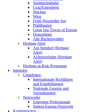
Semmeringbahn
Graz/Eggenberg
Wachau
Wien
Fertő-Neusiedler See
Pfahlbauten
Great Spa Towns of Europe
Donaulimes
Alte Buchenwälder
Heritage Alert
Am Steinhof (Heritage
Alert)
Achenseebahn (Heritage
Alert)
Heritage-at-Risk-Programm
Integriert
Grundsätze
Internationale Richtlinien
und Empfehlungen
Nationale Gesetze und
Verordnungen
Netzwerke
Emerging Professionals
Südost-Europa-Netzwerk
Kommuniziert