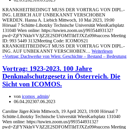
KRANKHEITBEDINGT MUSS DER VORTRAG VON DIPL.-
ING. LIEBICH AUF UNBEKANNT VERSCHOBEN
WERDEN. Hanna A. Liebich Mittwoch, 10 Mai 2023, 19:00
Hörsaal 7 Schütte-Lihotzky Technische Universität WienKarlsplatz
131040 Wien online: https://tuwien.zoom.us/j/99354493132?
pwd=ZjFYNklnVVJjZ2E2SDFOMTlIdTJXZz09#success Meeting
ID: 993 5449 3132Meeting Code: ICOMOS21
KRANKHEITBEDINGT MUSS DER VORTRAG VON DIPL.-
ING. AUF UNBEKANNT VERSCHOBEN…
Weiterlesen
»
Vortrag: Dachwerke von Wien: Geschichte – Bestand – Bedeutung
Vortrag: 1923-2023. 100 Jahre
Denkmalschutzgesetz in Österreich. Die
Sicht von ICOMOS.
von
icomos_admin
06.04.2023
07.06.2023
Caroline Jäger-Klein Mittwoch, 19 April 2023, 19:00 Hörsaal 7
Schütte-Lihotzky Technische Universität WienKarlsplatz 131040
Wien online: https://tuwien.zoom.us/j/99354493132?
pwd=ZjFYNklnVVJjZ2E2SDFOMTlIdTJXZz09#success Meeting