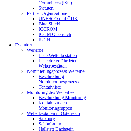
Committees (ISC)
Statuten
Partner-Organisationen
UNESCO und ÖUK
Blue Shield
ICCROM
ICOM Österreich
IUCN
Evaluiert
Welterbe
Liste Welterbestätten
Liste der gefährdeten
Welterbestätten
Nominierungsprozess Welterbe
Beschreibung
Nominierungsprozess
Tentativliste
Monitoring des Welterbes
Beschreibung Monitoring
Kontakt zu den
Monitoringruppen
Welterbestätten in Österreich
Salzburg
Schönbrunn
Hallstatt-Dachstein