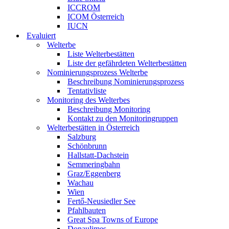
ICCROM
ICOM Österreich
IUCN
Evaluiert
Welterbe
Liste Welterbestätten
Liste der gefährdeten Welterbestätten
Nominierungsprozess Welterbe
Beschreibung Nominierungsprozess
Tentativliste
Monitoring des Welterbes
Beschreibung Monitoring
Kontakt zu den Monitoringruppen
Welterbestätten in Österreich
Salzburg
Schönbrunn
Hallstatt-Dachstein
Semmeringbahn
Graz/Eggenberg
Wachau
Wien
Fertő-Neusiedler See
Pfahlbauten
Great Spa Towns of Europe
Donaulimes