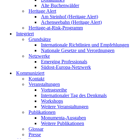
Alte Buchenwälder
Heritage Alert
Am Steinhof (Heritage Alert)
Achenseebahn (Heritage Alert)
Heritage-at-Risk-Programm
Integriert
Grundsätze
Internationale Richtlinien und Empfehlungen
Nationale Gesetze und Verordnungen
Netzwerke
Emerging Professionals
Südost-Europa-Netzwerk
Kommuniziert
Kontakt
Veranstaltungen
Vortragsreihe
Internationaler Tag des Denkmals
Workshops
Weitere Veranstaltungen
Publikationen
Monumenta-Ausgaben
Weitere Publikationen
Glossar
Presse