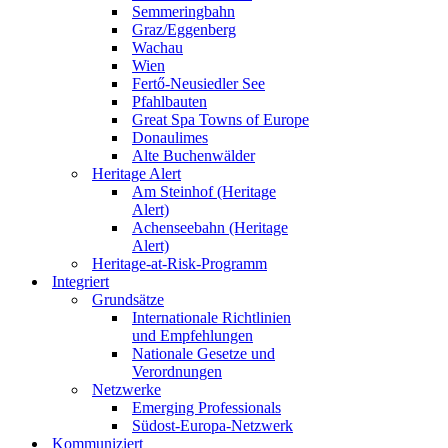
Semmeringbahn
Graz/Eggenberg
Wachau
Wien
Fertő-Neusiedler See
Pfahlbauten
Great Spa Towns of Europe
Donaulimes
Alte Buchenwälder
Heritage Alert
Am Steinhof (Heritage
Alert)
Achenseebahn (Heritage
Alert)
Heritage-at-Risk-Programm
Integriert
Grundsätze
Internationale Richtlinien
und Empfehlungen
Nationale Gesetze und
Verordnungen
Netzwerke
Emerging Professionals
Südost-Europa-Netzwerk
Kommuniziert