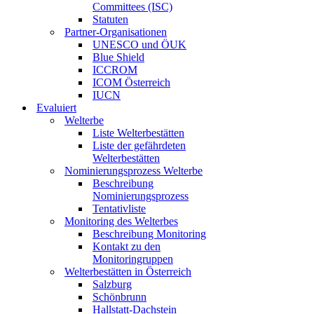
Committees (ISC)
Statuten
Partner-Organisationen
UNESCO und ÖUK
Blue Shield
ICCROM
ICOM Österreich
IUCN
Evaluiert
Welterbe
Liste Welterbestätten
Liste der gefährdeten
Welterbestätten
Nominierungsprozess Welterbe
Beschreibung
Nominierungsprozess
Tentativliste
Monitoring des Welterbes
Beschreibung Monitoring
Kontakt zu den
Monitoringruppen
Welterbestätten in Österreich
Salzburg
Schönbrunn
Hallstatt-Dachstein