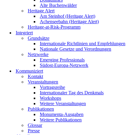
Alte Buchenwälder
Heritage Alert
Am Steinhof (Heritage Alert)
Achenseebahn (Heritage Alert)
Heritage-at-Risk-Programm
Integriert
Grundsätze
Internationale Richtlinien und Empfehlungen
Nationale Gesetze und Verordnungen
Netzwerke
Emerging Professionals
Südost-Europa-Netzwerk
Kommuniziert
Kontakt
Veranstaltungen
Vortragsreihe
Internationaler Tag des Denkmals
Workshops
Weitere Veranstaltungen
Publikationen
Monumenta-Ausgaben
Weitere Publikationen
Glossar
Presse