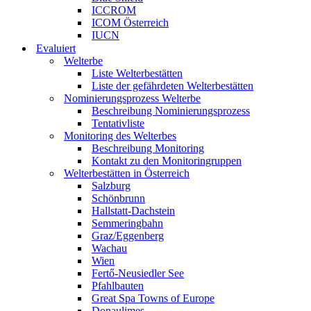
ICCROM
ICOM Österreich
IUCN
Evaluiert
Welterbe
Liste Welterbestätten
Liste der gefährdeten Welterbestätten
Nominierungsprozess Welterbe
Beschreibung Nominierungsprozess
Tentativliste
Monitoring des Welterbes
Beschreibung Monitoring
Kontakt zu den Monitoringruppen
Welterbestätten in Österreich
Salzburg
Schönbrunn
Hallstatt-Dachstein
Semmeringbahn
Graz/Eggenberg
Wachau
Wien
Fertő-Neusiedler See
Pfahlbauten
Great Spa Towns of Europe
Donaulimes