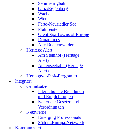
Semmeringbahn
Graz/Eggenberg
Wachau
Wien
Fertő-Neusiedler See
Pfahlbauten
Great Spa Towns of Europe
Donaulimes
Alte Buchenwälder
Heritage Alert
Am Steinhof (Heritage
Alert)
Achenseebahn (Heritage
Alert)
Heritage-at-Risk-Programm
Integriert
Grundsätze
Internationale Richtlinien
und Empfehlungen
Nationale Gesetze und
Verordnungen
Netzwerke
Emerging Professionals
Südost-Europa-Netzwerk
Kommuniziert