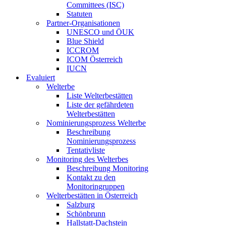
Committees (ISC)
Statuten
Partner-Organisationen
UNESCO und ÖUK
Blue Shield
ICCROM
ICOM Österreich
IUCN
Evaluiert
Welterbe
Liste Welterbestätten
Liste der gefährdeten
Welterbestätten
Nominierungsprozess Welterbe
Beschreibung
Nominierungsprozess
Tentativliste
Monitoring des Welterbes
Beschreibung Monitoring
Kontakt zu den
Monitoringruppen
Welterbestätten in Österreich
Salzburg
Schönbrunn
Hallstatt-Dachstein