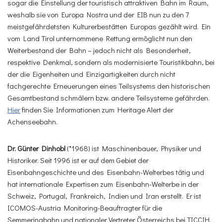
sogar die Einstellung der touristisch attraktiven Bahn im Raum,
weshalb sie von Europa Nostra und der EIB nun zu den 7
meistgefährdetsten Kulturerbestätten Europas gezählt wird. Ein
vom Land Tirol unternommene Rettung ermöglicht nun den
Weiterbestand der Bahn – jedoch nicht als Besonderheit,
respektive Denkmal, sondern als modernisierte Touristikbahn, bei
der die Eigenheiten und Einzigartigkeiten durch nicht
fachgerechte Erneuerungen eines Teilsystems den historischen
Gesamtbestand schmälern bzw. andere Teilsysteme gefährden.
Hier
finden Sie Informationen zum Heritage Alert der
Achenseebahn.
Dr. Günter Dinhobl
(*1968) ist Maschinenbauer, Physiker und
Historiker. Seit 1996 ist er auf dem Gebiet der
Eisenbahngeschichte und des Eisenbahn-Welterbes tätig und
hat internationale Expertisen zum Eisenbahn-Welterbe in der
Schweiz, Portugal, Frankreich, Indien und Iran erstellt. Er ist
ICOMOS-Austria Monitoring-Beauftragter für die
Semmeringbahn und nationaler Vertreter Österreichs bei TICCIH.