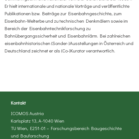
Er hielt internationale und nationale Vorträge und veröffentlichte
Publikationen bzw. Beiträge zur Eisenbahngeschichte, zum
Eisenbahn-Welterbe und zu technischen Denkmälern sowie im
Bereich der Eisenbahntechnikforschung zu
Bahnübergangssicherheit und Eisenbahnlärm. Bei zahlreichen
eisenbahnhistorischen (Sonder-)Ausstellungen in Österreich und
Deutschland zeichnet er als (Co-)Kurator verantwortlich.
Kontakt
ICOMOS Austria
Karlsplatz 13, A-1040 Wien
TU Wien, E251-01 – Forschungsbereich Baugeschichte
und Bauforschung